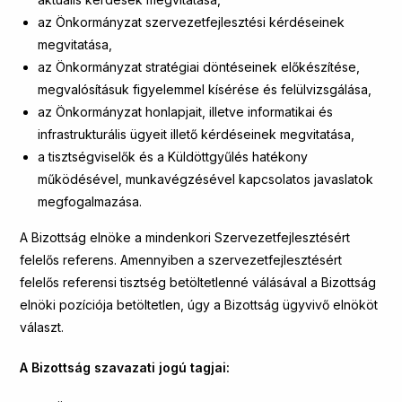
az Önkormányzat szervezetfejlesztési kérdéseinek
megvitatása,
az Önkormányzat stratégiai döntéseinek előkészítése,
megvalósításuk figyelemmel kísérése és felülvizsgálása,
az Önkormányzat honlapjait, illetve informatikai és
infrastrukturális ügyeit illető kérdéseinek megvitatása,
a tisztségviselők és a Küldöttgyűlés hatékony
működésével, munkavégzésével kapcsolatos javaslatok
megfogalmazása.
A Bizottság elnöke a mindenkori Szervezetfejlesztésért
felelős referens. Amennyiben a szervezetfejlesztésért
felelős referensi tisztség betöltetlenné válásával a Bizottság
elnöki pozíciója betöltetlen, úgy a Bizottság ügyvivő elnököt
választ.
A Bizottság szavazati jogú tagjai: