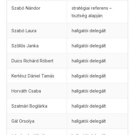
Szabó Nándor
stratégiai referens –
tisztség alapján
Szabó Laura
hallgatói delegált
Szőllős Janka
hallgatói delegált
Duics Richárd Róbert
hallgatói delegált
Kertész Dániel Tamás
hallgatói delegált
Horváth Csaba
hallgatói delegált
Szatmári Boglárka
hallgatói delegált
Gál Orsolya
hallgatói delegált