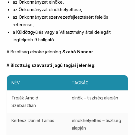
az Önkormányzat elnöke,
az Önkormányzat elnökhelyettese,
az Önkormányzat szervezetfejlesztésért felelős
referense,
a Küldöttgyűlés vagy a Választmány által delegált
legfeljebb 9 hallgató.
A Bizottság elnöke jelenleg
Szabó Nándor
.
A Bizottság szavazati jogú tagjai jelenleg:
NÉV
TAGSÁG
Troják Arnold
elnök – tisztség alapján
Szebasztián
Kertész Dániel Tamás
elnökhelyettes – tisztség
alapján