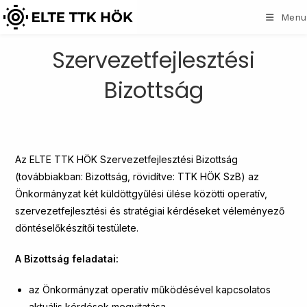
Skip
Menu
to
content
Szervezetfejlesztési
Bizottság
Az ELTE TTK HÖK Szervezetfejlesztési Bizottság
(továbbiakban: Bizottság, rövidítve: TTK HÖK SzB) az
Önkormányzat két küldöttgyűlési ülése közötti operatív,
szervezetfejlesztési és stratégiai kérdéseket véleményező
döntéselőkészítői testülete.
A Bizottság feladatai:
az Önkormányzat operatív működésével kapcsolatos
aktuális kérdések megvitatása,