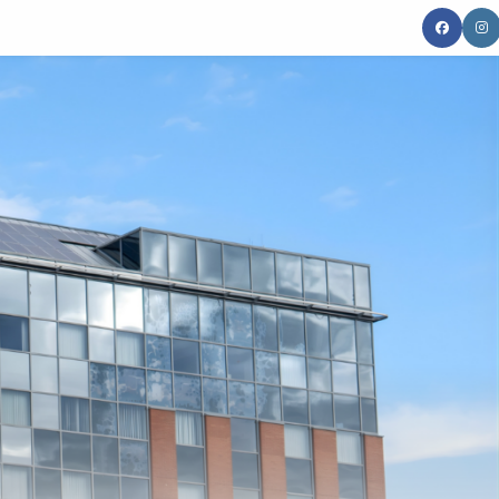
gle
site
rch