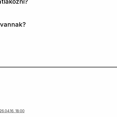
tlakozni?
 vannak?
6.04.16. 18:00