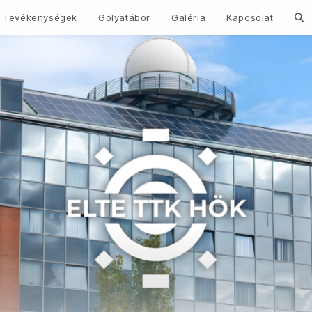
Tog
Tevékenységek
Gólyatábor
Galéria
Kapcsolat
web
sea