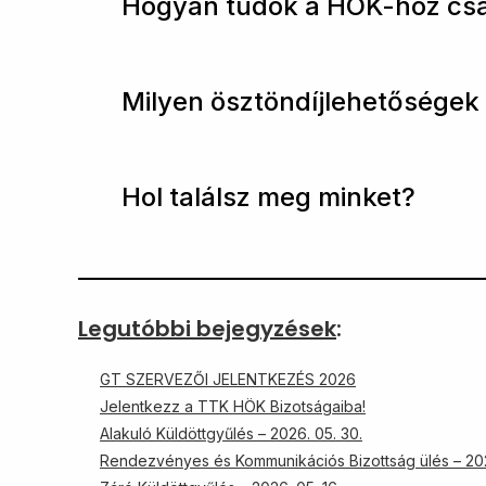
Hogyan tudok a HÖK-höz csa
Milyen ösztöndíjlehetőségek
Hol találsz meg minket?
Legutóbbi bejegyzések
:
GT SZERVEZŐI JELENTKEZÉS 2026
Jelentkezz a TTK HÖK Bizotságaiba!
Alakuló Küldöttgyűlés – 2026. 05. 30.
Rendezvényes és Kommunikációs Bizottság ülés – 202