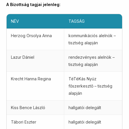
A Bizottság tagjai jelenleg:
NÉV
TAGSÁG
Herzog Orsolya Anna
kommunikációs alelnök –
tisztség alapján
Lazur Dániel
rendezvényes alelnök –
tisztség alapján
Krecht Hanna Regina
TéTéKás Nyúz
főszerkesztő – tisztség
alapján
Kiss Bence László
hallgatói delegált
Tábori Eszter
hallgatói delegált