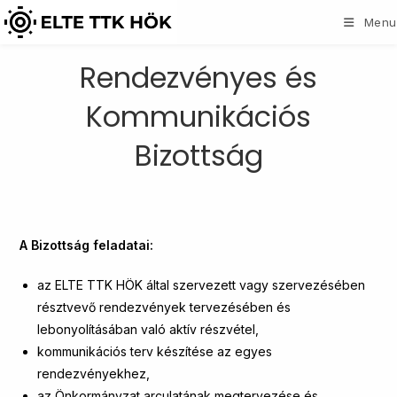
Skip
Menu
to
content
Rendezvényes és
Kommunikációs
Bizottság
A Bizottság feladatai:
az ELTE TTK HÖK által szervezett vagy szervezésében
résztvevő rendezvények tervezésében és
lebonyolításában való aktív részvétel,
kommunikációs terv készítése az egyes
rendezvényekhez,
az Önkormányzat arculatának megtervezése és