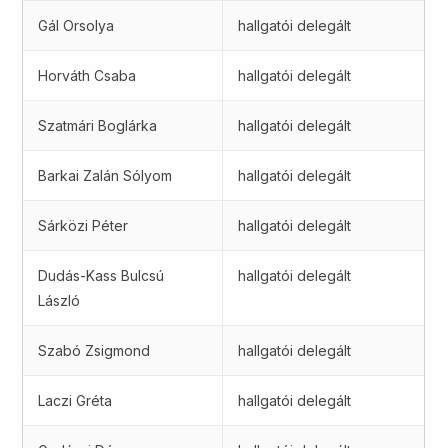
Gál Orsolya
hallgatói delegált
Horváth Csaba
hallgatói delegált
Szatmári Boglárka
hallgatói delegált
Barkai Zalán Sólyom
hallgatói delegált
Sárközi Péter
hallgatói delegált
Dudás-Kass Bulcsú
hallgatói delegált
László
Szabó Zsigmond
hallgatói delegált
Laczi Gréta
hallgatói delegált