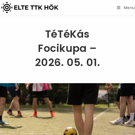
Skip
Menu
to
content
TéTéKás
Focikupa –
2026. 05. 01.