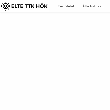
Skip
Testületek
Átláthatóság
to
content