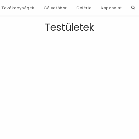
Tog
Tevékenységek
Gólyatábor
Galéria
Kapcsolat
Testületek
web
sea