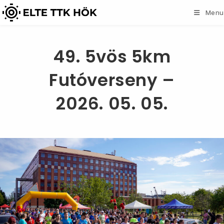
Skip
Menu
to
content
49. 5vös 5km
Futóverseny –
2026. 05. 05.